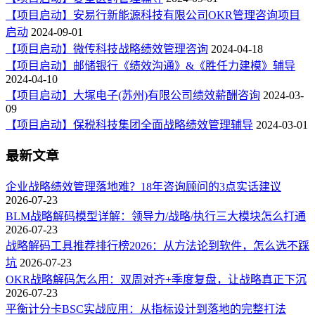
【项目启动】安易行新能源科技有限公司OKR管理咨询项目
启动
2024-09-01
【项目启动】微传科技战略绩效管理咨询
2024-04-18
【项目启动】邮储银行《绩效沟通》&《胜任力建模》辅导
2024-04-10
【项目启动】大塚电子(苏州)有限公司绩效薪酬咨询
2024-03-
09
【项目启动】保税科技集团全面战略绩效管理辅导
2024-03-01
最新文章
企业战略绩效管理落地难？18年咨询顾问的3点实话建议
2026-07-23
BLM战略解码模型详解：领导力/战略/执行三大模块怎么打通
2026-07-23
战略解码工具推荐排行榜2026：从方法论到软件，怎么选不踩
坑
2026-07-23
OKR战略解码怎么用：双周对齐+季度复盘，让战略真正下沉
2026-07-23
平衡计分卡BSC实战应用：从指标设计到落地的完整打法