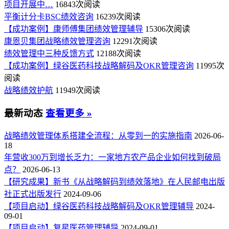
项目开展中…
16843次阅读
平衡计分卡BSC绩效咨询
16239次阅读
【成功案例】康师傅集团绩效管理辅导
15306次阅读
康恩贝集团战略绩效管理咨询
12291次阅读
绩效管理中三种反馈方式
12188次阅读
【成功案例】绿谷医药科技战略解码及OKR管理咨询
11995次
阅读
战略绩效护航
11949次阅读
最新动态
查看更多 »
战略绩效管理体系搭建全流程：从零到一的实施指南
2026-06-
18
年营收300万到增长乏力：一家地方农产品企业如何找到破局
点？
2026-06-13
【研究成果】新书《从战略解码到绩效落地》在人民邮电出版
社正式出版发行
2024-09-06
【项目启动】绿谷医药科技战略解码及OKR管理辅导
2024-
09-01
【项目启动】复星医药管理辅导
2024-09-01