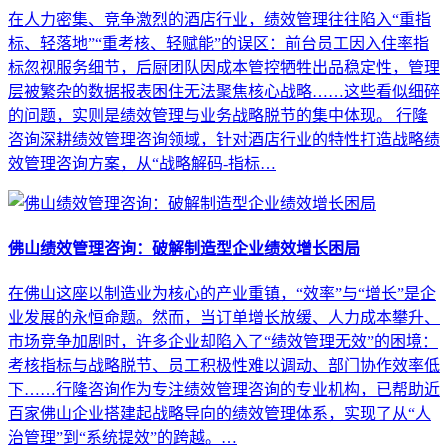
在人力密集、竞争激烈的酒店行业，绩效管理往往陷入“重指
标、轻落地”“重考核、轻赋能”的误区：前台员工因入住率指
标忽视服务细节，后厨团队因成本管控牺牲出品稳定性，管理
层被繁杂的数据报表困住无法聚焦核心战略……这些看似细碎
的问题，实则是绩效管理与业务战略脱节的集中体现。 行隆
咨询深耕绩效管理咨询领域，针对酒店行业的特性打造战略绩
效管理咨询方案，从“战略解码-指标…
佛山绩效管理咨询：破解制造型企业绩效增长困局
在佛山这座以制造业为核心的产业重镇，“效率”与“增长”是企
业发展的永恒命题。然而，当订单增长放缓、人力成本攀升、
市场竞争加剧时，许多企业却陷入了“绩效管理无效”的困境：
考核指标与战略脱节、员工积极性难以调动、部门协作效率低
下……行隆咨询作为专注绩效管理咨询的专业机构，已帮助近
百家佛山企业搭建起战略导向的绩效管理体系，实现了从“人
治管理”到“系统提效”的跨越。…