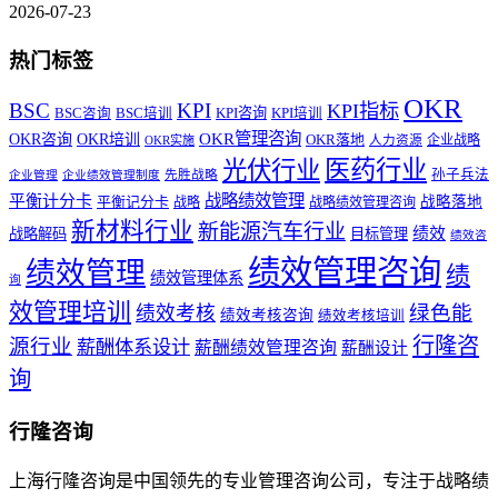
2026-07-23
热门标签
OKR
BSC
KPI
KPI指标
KPI咨询
BSC咨询
BSC培训
KPI培训
OKR管理咨询
OKR咨询
OKR培训
OKR落地
企业战略
OKR实施
人力资源
医药行业
光伏行业
孙子兵法
先胜战略
企业管理
企业绩效管理制度
战略绩效管理
平衡计分卡
平衡记分卡
战略落地
战略
战略绩效管理咨询
新材料行业
新能源汽车行业
绩效
战略解码
目标管理
绩效咨
绩效管理咨询
绩效管理
绩
绩效管理体系
询
效管理培训
绿色能
绩效考核
绩效考核咨询
绩效考核培训
行隆咨
源行业
薪酬体系设计
薪酬绩效管理咨询
薪酬设计
询
行隆咨询
上海行隆咨询是中国领先的专业管理咨询公司，专注于战略绩