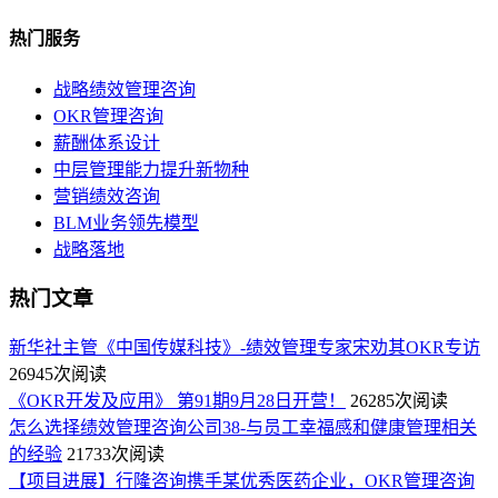
热门服务
战略绩效管理咨询
OKR管理咨询
薪酬体系设计
中层管理能力提升新物种
营销绩效咨询
BLM业务领先模型
战略落地
热门文章
新华社主管《中国传媒科技》-绩效管理专家宋劝其OKR专访
26945次阅读
《OKR开发及应用》 第91期9月28日开营！
26285次阅读
怎么选择绩效管理咨询公司38-与员工幸福感和健康管理相关
的经验
21733次阅读
【项目进展】行隆咨询携手某优秀医药企业，OKR管理咨询