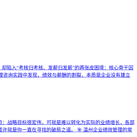
却陷入“考核归考核、发薪归发薪”的两张皮困境：核心骨干因
管理咨询实践中发现，绩效与薪酬的割裂，本质是企业没有建立
点：战略目标很宏伟，可就是难以转化为实际的业绩增长，各部
就是你一直在寻找的破局之道。 🎯 温州企业绩效管理的常