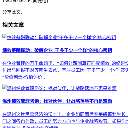
138-1800-6216 (同微信)
分享此文：
相关文章
绩效薪酬联动：破解企业“干多干少一个样”的核心密钥
在企业管理的万千命题里，“如何让薪酬真正匹配绩效”始终是
付出与回报不对等萌生去意，基层员工因“干多干少一个样”丧
“价值创造-价值评价…
温州绩效管理咨询：找对伙伴，让战略落地不再是难题
在温州这片民营经济的沃土上，企业如同雨后春笋般蓬勃生长
门之间各自为政，员工的努力方向也与企业战略脱节。如果你也