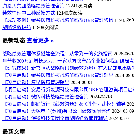
康恩贝集团战略绩效管理咨询
12241次阅读
绩效管理中三种反馈方式
12140次阅读
【成功案例】绿谷医药科技战略解码及OKR管理咨询
11933
战略绩效护航
11808次阅读
最新动态
查看更多 »
战略绩效管理体系搭建全流程：从零到一的实施指南
2026-06-1
年营收300万到增长乏力：一家地方农产品企业如何找到破局
【研究成果】新书《从战略解码到绩效落地》在人民邮电出版
【项目启动】绿谷医药科技战略解码及OKR管理辅导
2024-09-
【项目启动】复星医药管理辅导
2024-09-01
【项目启动】安易行新能源科技有限公司OKR管理咨询项目启
【项目启动】微传科技战略绩效管理咨询
2024-04-18
【项目启动】邮储银行《绩效沟通》&《胜任力建模》辅导
202
【项目启动】大塚电子(苏州)有限公司绩效薪酬咨询
2024-03-09
【项目启动】保税科技集团全面战略绩效管理辅导
2024-03-01
最新文章