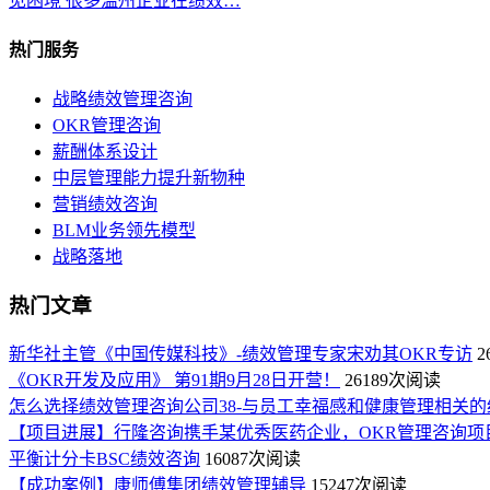
见困境 很多温州企业在绩效…
热门服务
战略绩效管理咨询
OKR管理咨询
薪酬体系设计
中层管理能力提升新物种
营销绩效咨询
BLM业务领先模型
战略落地
热门文章
新华社主管《中国传媒科技》-绩效管理专家宋劝其OKR专访
2
《OKR开发及应用》 第91期9月28日开营！
26189次阅读
怎么选择绩效管理咨询公司38-与员工幸福感和健康管理相关的
【项目进展】行隆咨询携手某优秀医药企业，OKR管理咨询项
平衡计分卡BSC绩效咨询
16087次阅读
【成功案例】康师傅集团绩效管理辅导
15247次阅读