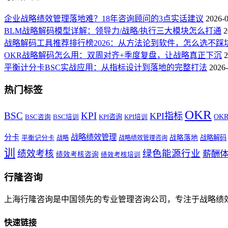
企业战略绩效管理落地难？18年咨询顾问的3点实话建议
2026-
BLM战略解码模型详解：领导力/战略/执行三大模块怎么打通
2
战略解码工具推荐排行榜2026：从方法论到软件，怎么选不踩
OKR战略解码怎么用：双周对齐+季度复盘，让战略真正下沉
2
平衡计分卡BSC实战应用：从指标设计到落地的完整打法
2026-
热门标签
OKR
BSC
KPI
KPI指标
KPI咨询
OK
BSC咨询
BSC培训
KPI培训
战略绩效管理
分卡
平衡记分卡
战略落地
战略解码
战略
战略绩效管理咨询
训
绿色能源行业
绩效考核
薪酬
绩效考核咨询
绩效考核培训
行隆咨询
上海行隆咨询是中国领先的专业管理咨询公司，专注于战略绩
快速链接