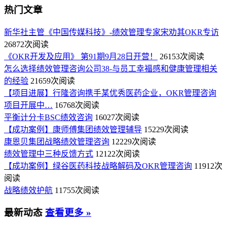
热门文章
新华社主管《中国传媒科技》-绩效管理专家宋劝其OKR专访
26872次阅读
《OKR开发及应用》 第91期9月28日开营！
26153次阅读
怎么选择绩效管理咨询公司38-与员工幸福感和健康管理相关
的经验
21659次阅读
【项目进展】行隆咨询携手某优秀医药企业，OKR管理咨询
项目开展中…
16768次阅读
平衡计分卡BSC绩效咨询
16027次阅读
【成功案例】康师傅集团绩效管理辅导
15229次阅读
康恩贝集团战略绩效管理咨询
12229次阅读
绩效管理中三种反馈方式
12122次阅读
【成功案例】绿谷医药科技战略解码及OKR管理咨询
11912次
阅读
战略绩效护航
11755次阅读
最新动态
查看更多 »