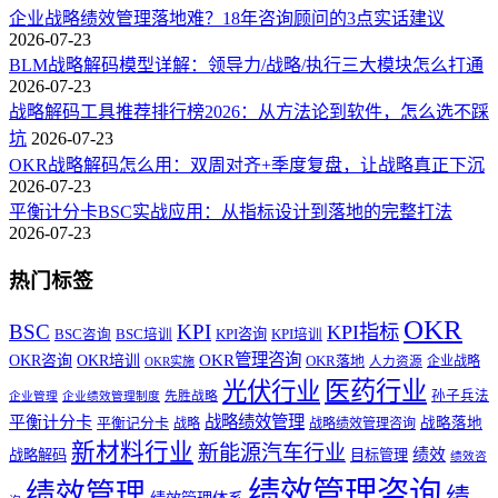
企业战略绩效管理落地难？18年咨询顾问的3点实话建议
2026-07-23
BLM战略解码模型详解：领导力/战略/执行三大模块怎么打通
2026-07-23
战略解码工具推荐排行榜2026：从方法论到软件，怎么选不踩
坑
2026-07-23
OKR战略解码怎么用：双周对齐+季度复盘，让战略真正下沉
2026-07-23
平衡计分卡BSC实战应用：从指标设计到落地的完整打法
2026-07-23
热门标签
OKR
BSC
KPI
KPI指标
KPI咨询
BSC咨询
BSC培训
KPI培训
OKR管理咨询
OKR咨询
OKR培训
OKR落地
企业战略
OKR实施
人力资源
医药行业
光伏行业
孙子兵法
先胜战略
企业管理
企业绩效管理制度
战略绩效管理
平衡计分卡
平衡记分卡
战略落地
战略
战略绩效管理咨询
新材料行业
新能源汽车行业
绩效
战略解码
目标管理
绩效咨
绩效管理咨询
绩效管理
绩