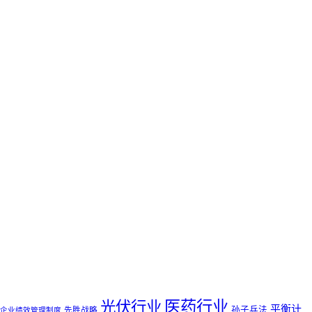
医药行业
光伏行业
平衡计
孙子兵法
先胜战略
企业绩效管理制度