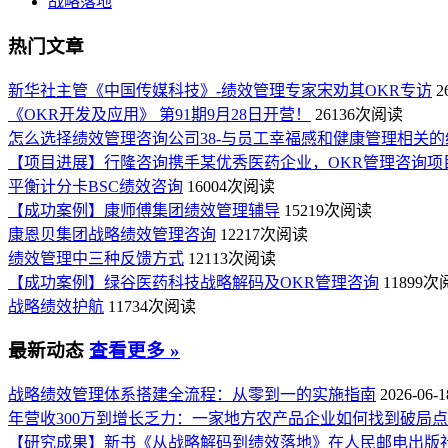
战略落地
热门文章
新华社主管《中国传媒科技》-绩效管理专家宋劝其OKR专访
2
《OKR开发及应用》 第91期9月28日开营！
26136次阅读
怎么选择绩效管理咨询公司38-与员工幸福感和健康管理相关的
【项目进展】行隆咨询携手某优秀医药企业，OKR管理咨询项
平衡计分卡BSC绩效咨询
16004次阅读
【成功案例】康师傅集团绩效管理辅导
15219次阅读
康恩贝集团战略绩效管理咨询
12217次阅读
绩效管理中三种反馈方式
12113次阅读
【成功案例】绿谷医药科技战略解码及OKR管理咨询
11899
战略绩效护航
11734次阅读
最新动态
查看更多 »
战略绩效管理体系搭建全流程：从零到一的实施指南
2026-06-1
年营收300万到增长乏力：一家地方农产品企业如何找到破局
【研究成果】新书《从战略解码到绩效落地》在人民邮电出版