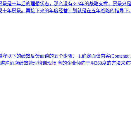
愿景是十年后的理想状态，那么没有3~5年的战略支撑，愿景只
现十年愿景。再接下来的年度经营计划就是在五年战略的指导下
馈面谈的五个步骤： 1.确定面谈内容(Contents) 2.分享经验(
 行隆咨询为腾冲酒店绩效管理培训现场 有的企业倾向于用360度的方法来