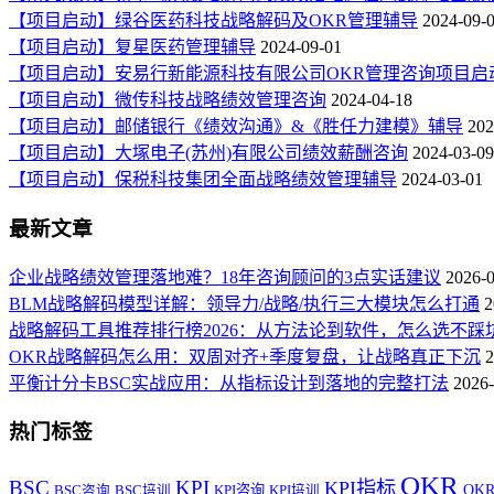
【项目启动】绿谷医药科技战略解码及OKR管理辅导
2024-09-
【项目启动】复星医药管理辅导
2024-09-01
【项目启动】安易行新能源科技有限公司OKR管理咨询项目启
【项目启动】微传科技战略绩效管理咨询
2024-04-18
【项目启动】邮储银行《绩效沟通》&《胜任力建模》辅导
202
【项目启动】大塚电子(苏州)有限公司绩效薪酬咨询
2024-03-09
【项目启动】保税科技集团全面战略绩效管理辅导
2024-03-01
最新文章
企业战略绩效管理落地难？18年咨询顾问的3点实话建议
2026-
BLM战略解码模型详解：领导力/战略/执行三大模块怎么打通
2
战略解码工具推荐排行榜2026：从方法论到软件，怎么选不踩
OKR战略解码怎么用：双周对齐+季度复盘，让战略真正下沉
2
平衡计分卡BSC实战应用：从指标设计到落地的完整打法
2026-
热门标签
OKR
BSC
KPI
KPI指标
KPI咨询
OK
BSC咨询
BSC培训
KPI培训