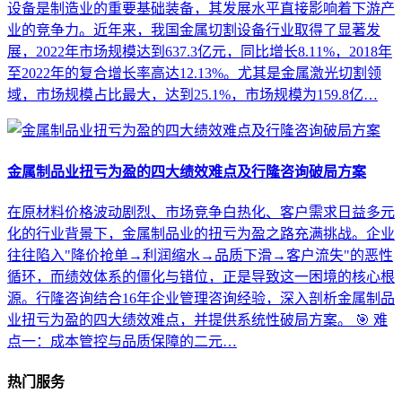
设备是制造业的重要基础装备，其发展水平直接影响着下游产
业的竞争力。近年来，我国金属切割设备行业取得了显著发
展，2022年市场规模达到637.3亿元，同比增长8.11%，2018年
至2022年的复合增长率高达12.13%。尤其是金属激光切割领
域，市场规模占比最大，达到25.1%，市场规模为159.8亿…
金属制品业扭亏为盈的四大绩效难点及行隆咨询破局方案
在原材料价格波动剧烈、市场竞争白热化、客户需求日益多元
化的行业背景下，金属制品业的扭亏为盈之路充满挑战。企业
往往陷入"降价抢单→利润缩水→品质下滑→客户流失"的恶性
循环，而绩效体系的僵化与错位，正是导致这一困境的核心根
源。行隆咨询结合16年企业管理咨询经验，深入剖析金属制品
业扭亏为盈的四大绩效难点，并提供系统性破局方案。 🎯 难
点一：成本管控与品质保障的二元…
热门服务