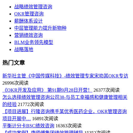
战略绩效管理咨询
OKR管理咨询
薪酬体系设计
中层管理能力提升新物种
营销绩效咨询
BLM业务领先模型
战略落地
热门文章
新华社主管《中国传媒科技》-绩效管理专家宋劝其OKR专访
26996次阅读
《OKR开发及应用》 第91期9月28日开营！
26377次阅读
怎么选择绩效管理咨询公司38-与员工幸福感和健康管理相关
的经验
21772次阅读
【项目进展】行隆咨询携手某优秀医药企业，OKR管理咨询
项目开展中…
16891次阅读
平衡计分卡BSC绩效咨询
16363次阅读
【成功案例】康师傅集团绩效管理辅导
15352次阅读