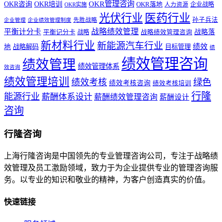
OKR管理咨询
OKR咨询
OKR培训
OKR落地
企业战略
OKR实施
人力资源
医药行业
光伏行业
孙子兵法
先胜战略
企业管理
企业绩效管理制度
战略绩效管理
平衡计分卡
平衡记分卡
战略落
战略
战略绩效管理咨询
新材料行业
新能源汽车行业
绩效
地
战略解码
目标管理
绩
绩效管理咨询
绩效管理
绩效管理体系
效咨询
绩效管理培训
绩效考核
绿色
绩效考核咨询
绩效考核培训
行隆
能源行业
薪酬体系设计
薪酬绩效管理咨询
薪酬设计
咨询
行隆咨询
上海行隆咨询是中国领先的专业管理咨询公司，专注于战略绩
效管理及员工激励领域，致力于为企业提供专业的管理咨询服
务。以专业的知识和敬业的精神，为客户创造真实的价值。
快速链接