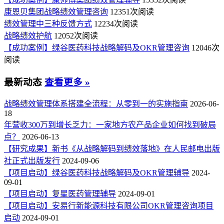
康恩贝集团战略绩效管理咨询
12351次阅读
绩效管理中三种反馈方式
12234次阅读
战略绩效护航
12052次阅读
【成功案例】绿谷医药科技战略解码及OKR管理咨询
12046次
阅读
最新动态
查看更多 »
战略绩效管理体系搭建全流程：从零到一的实施指南
2026-06-
18
年营收300万到增长乏力：一家地方农产品企业如何找到破局
点？
2026-06-13
【研究成果】新书《从战略解码到绩效落地》在人民邮电出版
社正式出版发行
2024-09-06
【项目启动】绿谷医药科技战略解码及OKR管理辅导
2024-
09-01
【项目启动】复星医药管理辅导
2024-09-01
【项目启动】安易行新能源科技有限公司OKR管理咨询项目
启动
2024-09-01