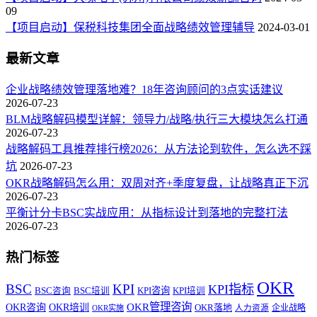
09
【项目启动】保税科技集团全面战略绩效管理辅导
2024-03-01
最新文章
企业战略绩效管理落地难？18年咨询顾问的3点实话建议
2026-07-23
BLM战略解码模型详解：领导力/战略/执行三大模块怎么打通
2026-07-23
战略解码工具推荐排行榜2026：从方法论到软件，怎么选不踩
坑
2026-07-23
OKR战略解码怎么用：双周对齐+季度复盘，让战略真正下沉
2026-07-23
平衡计分卡BSC实战应用：从指标设计到落地的完整打法
2026-07-23
热门标签
OKR
BSC
KPI
KPI指标
KPI咨询
BSC咨询
BSC培训
KPI培训
OKR管理咨询
OKR咨询
OKR培训
OKR落地
企业战略
OKR实施
人力资源