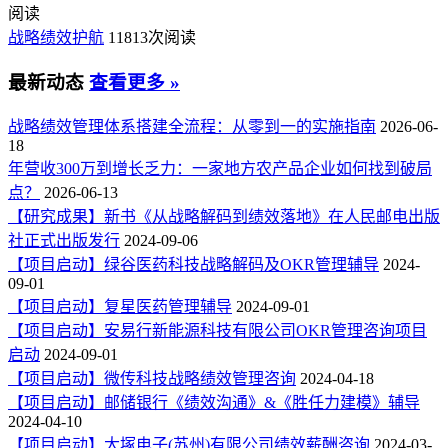
阅读
战略绩效护航
11813次阅读
最新动态
查看更多 »
战略绩效管理体系搭建全流程：从零到一的实施指南
2026-06-
18
年营收300万到增长乏力：一家地方农产品企业如何找到破局
点？
2026-06-13
【研究成果】新书《从战略解码到绩效落地》在人民邮电出版
社正式出版发行
2024-09-06
【项目启动】绿谷医药科技战略解码及OKR管理辅导
2024-
09-01
【项目启动】复星医药管理辅导
2024-09-01
【项目启动】安易行新能源科技有限公司OKR管理咨询项目
启动
2024-09-01
【项目启动】微传科技战略绩效管理咨询
2024-04-18
【项目启动】邮储银行《绩效沟通》&《胜任力建模》辅导
2024-04-10
【项目启动】大塚电子(苏州)有限公司绩效薪酬咨询
2024-03-