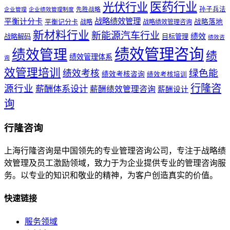
医药行业
光伏行业
孙子兵法
先胜战略
企业管理
企业绩效管理制度
战略绩效管理
平衡计分卡
平衡记分卡
战略落地
战略
战略绩效管理咨询
新材料行业
新能源汽车行业
绩效
战略解码
目标管理
绩效咨
绩效管理咨询
绩效管理
绩
绩效管理体系
询
效管理培训
绿色能
绩效考核
绩效考核咨询
绩效考核培训
行隆咨
源行业
薪酬体系设计
薪酬绩效管理咨询
薪酬设计
询
行隆咨询
上海行隆咨询是中国领先的专业管理咨询公司，专注于战略绩
效管理及员工激励领域，致力于为企业提供专业的管理咨询服
务。以专业的知识和敬业的精神，为客户创造真实的价值。
快速链接
服务领域