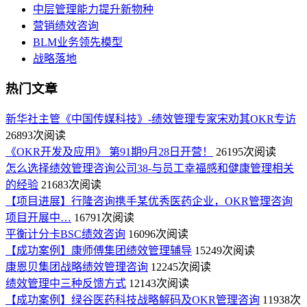
中层管理能力提升新物种
营销绩效咨询
BLM业务领先模型
战略落地
热门文章
新华社主管《中国传媒科技》-绩效管理专家宋劝其OKR专访
26893次阅读
《OKR开发及应用》 第91期9月28日开营！
26195次阅读
怎么选择绩效管理咨询公司38-与员工幸福感和健康管理相关
的经验
21683次阅读
【项目进展】行隆咨询携手某优秀医药企业，OKR管理咨询
项目开展中…
16791次阅读
平衡计分卡BSC绩效咨询
16096次阅读
【成功案例】康师傅集团绩效管理辅导
15249次阅读
康恩贝集团战略绩效管理咨询
12245次阅读
绩效管理中三种反馈方式
12143次阅读
【成功案例】绿谷医药科技战略解码及OKR管理咨询
11938次