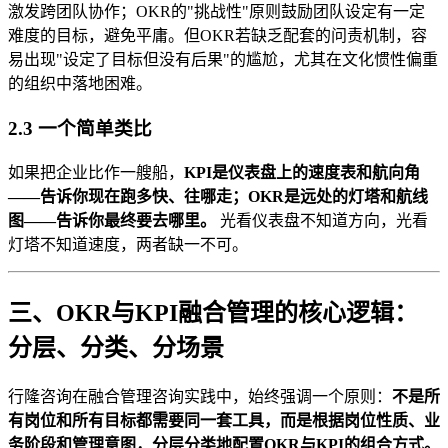
激发跨团队协作；OKR的"挑战性"原则鼓励团队设定有一定
难度的目标，避免平庸。但OKR若缺乏配套的问责机制，容
易出现"设定了目标但没有后果"的尴尬，尤其在文化惯性偏重
的组织中落地困难。
2.3 一个简单类比
如果把企业比作一艘船，
KPI是仪表盘上的速度表和航向角
——告诉你现在跑多快、往哪走；OKR是远处的灯塔和航线
图——告诉你最终要去哪里。
光看仪表盘不知道方向，光看
灯塔不知道速度，两者缺一不可。
三、OKR与KPI融合管理的核心逻辑：
分层、分类、分场景
行隆咨询在融合管理咨询实践中，始终强调一个原则：
不是所
有岗位和所有目标都需要同一套工具，而是根据岗位性质、业
务阶段和管理意图，分层分类地配置OKR与KPI的组合方式。