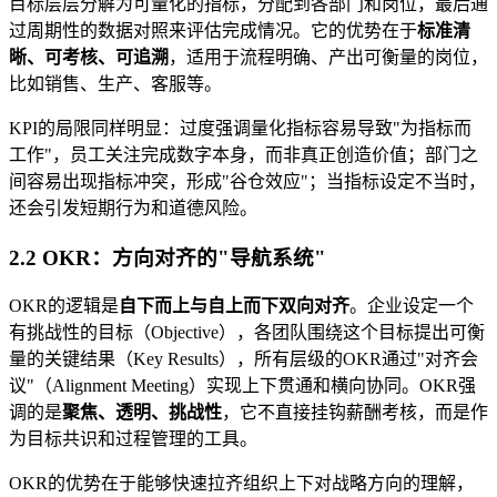
目标层层分解为可量化的指标，分配到各部门和岗位，最后通
过周期性的数据对照来评估完成情况。它的优势在于
标准清
晰、可考核、可追溯
，适用于流程明确、产出可衡量的岗位，
比如销售、生产、客服等。
KPI的局限同样明显：过度强调量化指标容易导致"为指标而
工作"，员工关注完成数字本身，而非真正创造价值；部门之
间容易出现指标冲突，形成"谷仓效应"；当指标设定不当时，
还会引发短期行为和道德风险。
2.2 OKR：方向对齐的"导航系统"
OKR的逻辑是
自下而上与自上而下双向对齐
。企业设定一个
有挑战性的目标（Objective），各团队围绕这个目标提出可衡
量的关键结果（Key Results），所有层级的OKR通过"对齐会
议"（Alignment Meeting）实现上下贯通和横向协同。OKR强
调的是
聚焦、透明、挑战性
，它不直接挂钩薪酬考核，而是作
为目标共识和过程管理的工具。
OKR的优势在于能够快速拉齐组织上下对战略方向的理解，