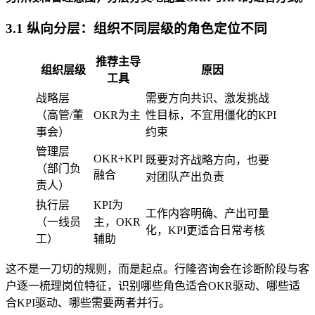
3.1 纵向分层：组织不同层级的角色定位不同
推荐主导
组织层级
原因
工具
战略层
需要方向共识、激发挑战
（高管/董
OKR为主
性目标，不宜用僵化的KPI
事会）
约束
管理层
OKR+KPI
既要对齐战略方向，也要
（部门负
融合
对团队产出负责
责人）
执行层
KPI为
工作内容明确、产出可量
（一线员
主，OKR
化，KPI更适合日常考核
工）
辅助
这不是一刀切的规则，而是起点。行隆咨询会在诊断阶段与客
户逐一梳理岗位特征，识别哪些角色适合OKR驱动、哪些适
合KPI驱动、哪些需要两者并行。