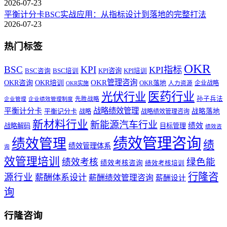
2026-07-23
平衡计分卡BSC实战应用：从指标设计到落地的完整打法
2026-07-23
热门标签
OKR
BSC
KPI
KPI指标
KPI咨询
BSC咨询
BSC培训
KPI培训
OKR管理咨询
OKR咨询
OKR培训
OKR落地
企业战略
OKR实施
人力资源
医药行业
光伏行业
孙子兵法
先胜战略
企业管理
企业绩效管理制度
战略绩效管理
平衡计分卡
平衡记分卡
战略落地
战略
战略绩效管理咨询
新材料行业
新能源汽车行业
绩效
战略解码
目标管理
绩效咨
绩效管理咨询
绩效管理
绩
绩效管理体系
询
效管理培训
绿色能
绩效考核
绩效考核咨询
绩效考核培训
行隆咨
源行业
薪酬体系设计
薪酬绩效管理咨询
薪酬设计
询
行隆咨询