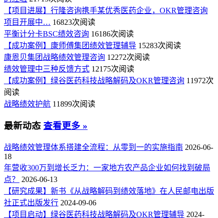
【项目进展】行隆咨询携手某优秀医药企业，OKR管理咨询
项目开展中…
16823次阅读
平衡计分卡BSC绩效咨询
16186次阅读
【成功案例】康师傅集团绩效管理辅导
15283次阅读
康恩贝集团战略绩效管理咨询
12272次阅读
绩效管理中三种反馈方式
12175次阅读
【成功案例】绿谷医药科技战略解码及OKR管理咨询
11972次
阅读
战略绩效护航
11899次阅读
最新动态
查看更多 »
战略绩效管理体系搭建全流程：从零到一的实施指南
2026-06-
18
年营收300万到增长乏力：一家地方农产品企业如何找到破局
点？
2026-06-13
【研究成果】新书《从战略解码到绩效落地》在人民邮电出版
社正式出版发行
2024-09-06
【项目启动】绿谷医药科技战略解码及OKR管理辅导
2024-