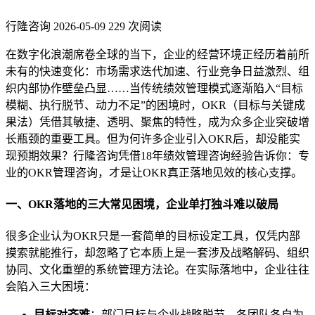
行隆咨询
2026-05-09
229 次阅读
在数字化浪潮席卷全球的当下，企业的经营环境正经历着前所
未有的快速变化：市场需求迭代加速、行业竞争日益激烈、组
织内部协作壁垒凸显……当传统绩效管理模式逐渐陷入“目标
模糊、执行脱节、动力不足”的困境时，OKR（目标与关键成
果法）凭借其敏捷、透明、聚焦的特性，成为众多企业突破增
长瓶颈的重要工具。但为何许多企业引入OKR后，却没能实
现预期效果？行隆咨询凭借18年绩效管理咨询经验告诉你：专
业的OKR管理咨询，才是让OKR真正落地见效的核心支撑。
一、OKR落地的三大常见困境，企业单打独斗难以破局
很多企业认为OKR只是一套简单的目标设定工具，仅凭内部
摸索就能推行，却忽略了它本质上是一套涉及战略解码、组织
协同、文化重塑的系统管理方法论。在实际落地中，企业往往
会陷入三大困境：
目标对齐难
：部门目标与企业战略脱节，各团队各自为