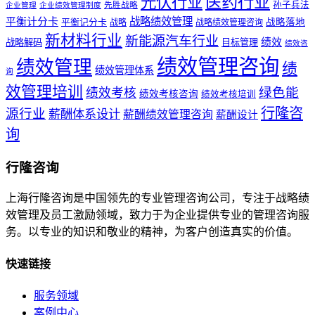
医药行业
光伏行业
孙子兵法
先胜战略
企业管理
企业绩效管理制度
战略绩效管理
平衡计分卡
平衡记分卡
战略落地
战略
战略绩效管理咨询
新材料行业
新能源汽车行业
绩效
战略解码
目标管理
绩效咨
绩效管理咨询
绩效管理
绩
绩效管理体系
询
效管理培训
绿色能
绩效考核
绩效考核咨询
绩效考核培训
行隆咨
源行业
薪酬体系设计
薪酬绩效管理咨询
薪酬设计
询
行隆咨询
上海行隆咨询是中国领先的专业管理咨询公司，专注于战略绩
效管理及员工激励领域，致力于为企业提供专业的管理咨询服
务。以专业的知识和敬业的精神，为客户创造真实的价值。
快速链接
服务领域
案例中心