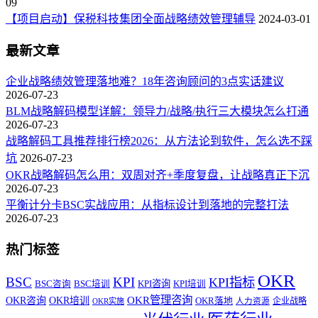
09
【项目启动】保税科技集团全面战略绩效管理辅导
2024-03-01
最新文章
企业战略绩效管理落地难？18年咨询顾问的3点实话建议
2026-07-23
BLM战略解码模型详解：领导力/战略/执行三大模块怎么打通
2026-07-23
战略解码工具推荐排行榜2026：从方法论到软件，怎么选不踩
坑
2026-07-23
OKR战略解码怎么用：双周对齐+季度复盘，让战略真正下沉
2026-07-23
平衡计分卡BSC实战应用：从指标设计到落地的完整打法
2026-07-23
热门标签
OKR
BSC
KPI
KPI指标
KPI咨询
BSC咨询
BSC培训
KPI培训
OKR管理咨询
OKR咨询
OKR培训
OKR落地
企业战略
OKR实施
人力资源