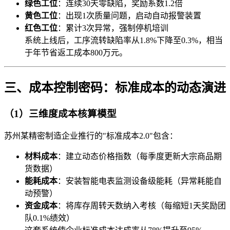
绿色工位
：连续30天零缺陷，奖励系数1.2倍
黄色工位
：出现1次质量问题，启动自动报警装置
红色工位
：累计3次异常，强制停机培训
系统上线后，工序流转缺陷率从1.8%下降至0.3%，相当
于年节省返工成本800万元。
三、成本控制密码：标准成本的动态演进
（1）三维度成本核算模型
苏州某精密制造企业推行的"标准成本2.0"包含：
材料成本
：建立动态价格指数（每季度更新大宗商品期
货数据）
能耗成本
：安装智能电表监测设备级能耗（异常耗能自
动预警）
资金成本
：将库存周转天数纳入考核（每缩短1天奖励团
队0.1%绩效）