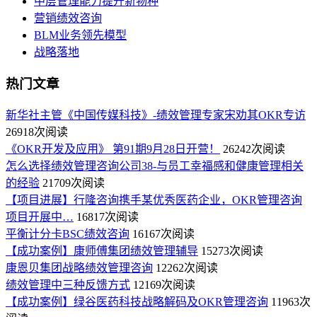
中层管理能力提升新物种
营销绩效咨询
BLM业务领先模型
战略落地
热门文章
新华社主管《中国传媒科技》-绩效管理专家宋劝其OKR专访
26918次阅读
《OKR开发及应用》 第91期9月28日开营！
26242次阅读
怎么选择绩效管理咨询公司38-与员工幸福感和健康管理相关
的经验
21709次阅读
【项目进展】行隆咨询携手某优秀医药企业，OKR管理咨询
项目开展中…
16817次阅读
平衡计分卡BSC绩效咨询
16167次阅读
【成功案例】康师傅集团绩效管理辅导
15273次阅读
康恩贝集团战略绩效管理咨询
12262次阅读
绩效管理中三种反馈方式
12169次阅读
【成功案例】绿谷医药科技战略解码及OKR管理咨询
11963次