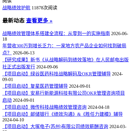
阅读
战略绩效护航
11878次阅读
最新动态
查看更多 »
战略绩效管理体系搭建全流程：从零到一的实施指南
2026-06-
18
年营收300万到增长乏力：一家地方农产品企业如何找到破局
点？
2026-06-13
【研究成果】新书《从战略解码到绩效落地》在人民邮电出版
社正式出版发行
2024-09-06
【项目启动】绿谷医药科技战略解码及OKR管理辅导
2024-
09-01
【项目启动】复星医药管理辅导
2024-09-01
【项目启动】安易行新能源科技有限公司OKR管理咨询项目
启动
2024-09-01
【项目启动】微传科技战略绩效管理咨询
2024-04-18
【项目启动】邮储银行《绩效沟通》&《胜任力建模》辅导
2024-04-10
【项目启动】大塚电子(苏州)有限公司绩效薪酬咨询
2024-03-