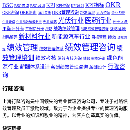
OKR
BSC
KPI
KPI指标
KPI咨询
BSC咨询
BSC培训
KPI培训
OKR管理咨询
OKR咨询
OKR培训
OKR落地
企业战略
OKR实施
人力资源
医药行业
光伏行业
孙子兵法
先胜战略
企业管理
企业绩效管理制度
战略绩效管理
平衡计分卡
平衡记分卡
战略落地
战略
战略绩效管理咨询
新材料行业
新能源汽车行业
绩效
战略解码
目标管理
绩效咨
绩效管理咨询
绩效管理
绩
绩效管理体系
询
效管理培训
绿色能
绩效考核
绩效考核咨询
绩效考核培训
行隆咨
源行业
薪酬体系设计
薪酬绩效管理咨询
薪酬设计
询
行隆咨询
上海行隆咨询是中国领先的专业管理咨询公司，专注于战略绩
效管理及员工激励领域，致力于为企业提供专业的管理咨询服
务。以专业的知识和敬业的精神，为客户创造真实的价值。
快速链接