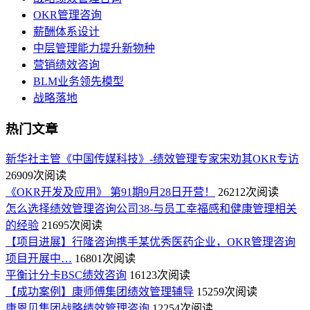
OKR管理咨询
薪酬体系设计
中层管理能力提升新物种
营销绩效咨询
BLM业务领先模型
战略落地
热门文章
新华社主管《中国传媒科技》-绩效管理专家宋劝其OKR专访
26909次阅读
《OKR开发及应用》 第91期9月28日开营！
26212次阅读
怎么选择绩效管理咨询公司38-与员工幸福感和健康管理相关
的经验
21695次阅读
【项目进展】行隆咨询携手某优秀医药企业，OKR管理咨询
项目开展中…
16801次阅读
平衡计分卡BSC绩效咨询
16123次阅读
【成功案例】康师傅集团绩效管理辅导
15259次阅读
康恩贝集团战略绩效管理咨询
12254次阅读