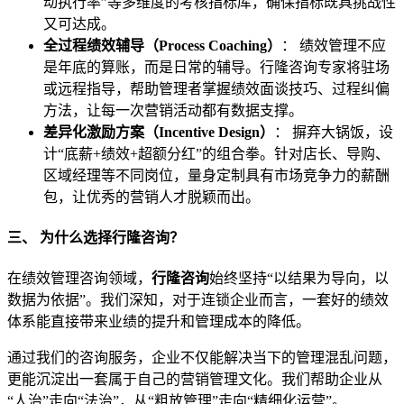
动执行率”等多维度的考核指标库，确保指标既具挑战性
又可达成。
全过程绩效辅导（Process Coaching）
： 绩效管理不应
是年底的算账，而是日常的辅导。行隆咨询专家将驻场
或远程指导，帮助管理者掌握绩效面谈技巧、过程纠偏
方法，让每一次营销活动都有数据支撑。
差异化激励方案（Incentive Design）
： 摒弃大锅饭，设
计“底薪+绩效+超额分红”的组合拳。针对店长、导购、
区域经理等不同岗位，量身定制具有市场竞争力的薪酬
包，让优秀的营销人才脱颖而出。
三、 为什么选择行隆咨询？
在绩效管理咨询领域，
行隆咨询
始终坚持“以结果为导向，以
数据为依据”。我们深知，对于连锁企业而言，一套好的绩效
体系能直接带来业绩的提升和管理成本的降低。
通过我们的咨询服务，企业不仅能解决当下的管理混乱问题，
更能沉淀出一套属于自己的营销管理文化。我们帮助企业从
“人治”走向“法治”，从“粗放管理”走向“精细化运营”。