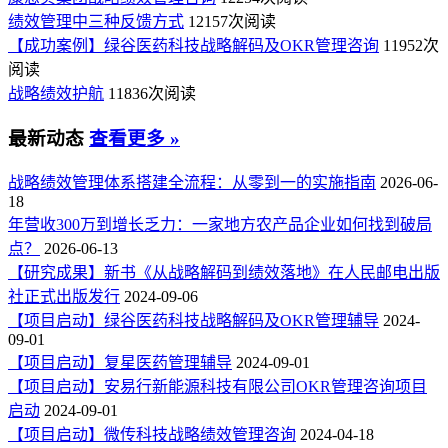
绩效管理中三种反馈方式
12157次阅读
【成功案例】绿谷医药科技战略解码及OKR管理咨询
11952次
阅读
战略绩效护航
11836次阅读
最新动态
查看更多 »
战略绩效管理体系搭建全流程：从零到一的实施指南
2026-06-
18
年营收300万到增长乏力：一家地方农产品企业如何找到破局
点？
2026-06-13
【研究成果】新书《从战略解码到绩效落地》在人民邮电出版
社正式出版发行
2024-09-06
【项目启动】绿谷医药科技战略解码及OKR管理辅导
2024-
09-01
【项目启动】复星医药管理辅导
2024-09-01
【项目启动】安易行新能源科技有限公司OKR管理咨询项目
启动
2024-09-01
【项目启动】微传科技战略绩效管理咨询
2024-04-18