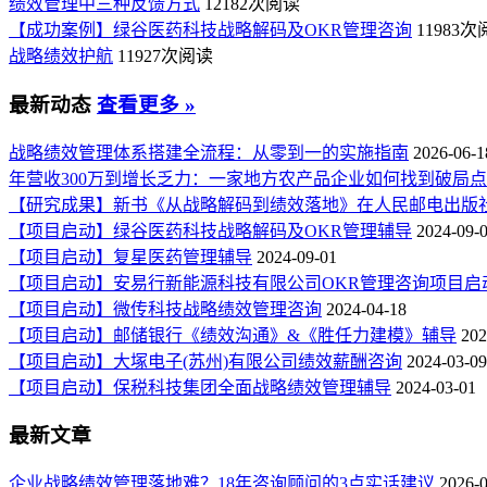
绩效管理中三种反馈方式
12182次阅读
【成功案例】绿谷医药科技战略解码及OKR管理咨询
11983
战略绩效护航
11927次阅读
最新动态
查看更多 »
战略绩效管理体系搭建全流程：从零到一的实施指南
2026-06-1
年营收300万到增长乏力：一家地方农产品企业如何找到破局
【研究成果】新书《从战略解码到绩效落地》在人民邮电出版
【项目启动】绿谷医药科技战略解码及OKR管理辅导
2024-09-
【项目启动】复星医药管理辅导
2024-09-01
【项目启动】安易行新能源科技有限公司OKR管理咨询项目启
【项目启动】微传科技战略绩效管理咨询
2024-04-18
【项目启动】邮储银行《绩效沟通》&《胜任力建模》辅导
202
【项目启动】大塚电子(苏州)有限公司绩效薪酬咨询
2024-03-09
【项目启动】保税科技集团全面战略绩效管理辅导
2024-03-01
最新文章
企业战略绩效管理落地难？18年咨询顾问的3点实话建议
2026-