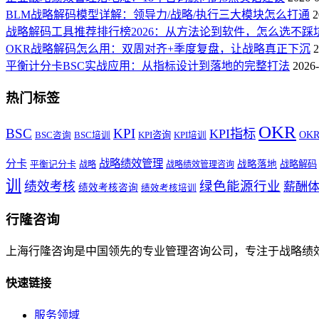
BLM战略解码模型详解：领导力/战略/执行三大模块怎么打通
2
战略解码工具推荐排行榜2026：从方法论到软件，怎么选不踩
OKR战略解码怎么用：双周对齐+季度复盘，让战略真正下沉
2
平衡计分卡BSC实战应用：从指标设计到落地的完整打法
2026-
热门标签
OKR
BSC
KPI
KPI指标
KPI咨询
OK
BSC咨询
BSC培训
KPI培训
战略绩效管理
分卡
平衡记分卡
战略落地
战略解码
战略
战略绩效管理咨询
训
绿色能源行业
绩效考核
薪酬
绩效考核咨询
绩效考核培训
行隆咨询
上海行隆咨询是中国领先的专业管理咨询公司，专注于战略绩
快速链接
服务领域